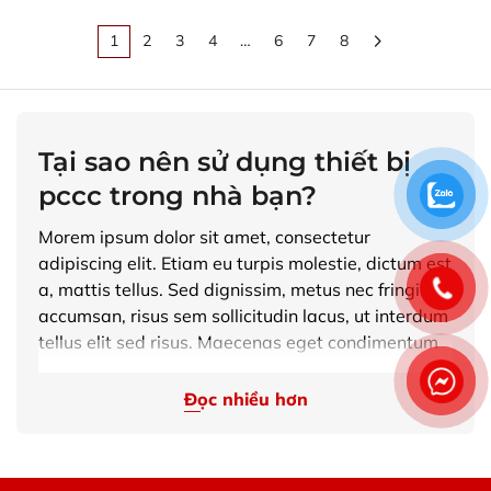
1
2
3
4
…
6
7
8
Tại sao nên sử dụng thiết bị
pccc trong nhà bạn?
Morem ipsum dolor sit amet, consectetur
adipiscing elit. Etiam eu turpis molestie, dictum est
a, mattis tellus. Sed dignissim, metus nec fringilla
accumsan, risus sem sollicitudin lacus, ut interdum
tellus elit sed risus. Maecenas eget condimentum
velit, sit amet feugiat lectus. Class aptent taciti
sociosqu ad litora torquent per conubia nostra, per
Đọc nhiều hơn
inceptos himenaeos. Praesent auctor purus luctus
enim egestas, ac scelerisque ante pulvinar. Donec
ut rhoncus ex. Suspendisse ac rhoncus nisl, eu