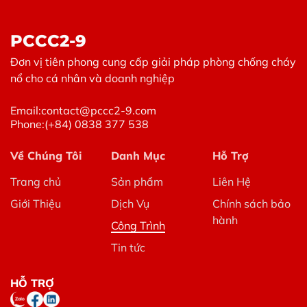
tempor urna. Curabitur vel bibendum lorem. Morbi
convallis convallis diam sit amet lacinia. Aliquam
PCCC2-9
in elementum tellus.
Đơn vị tiên phong cung cấp giải pháp phòng chống cháy
Morem ipsum dolor sit amet, consectetur
nổ cho cá nhân và doanh nghiệp
adipiscing elit. Etiam eu turpis molestie, dictum est
a, mattis tellus. Sed dignissim, metus nec fringilla
Email:
contact@pccc2-9.com
accumsan, risus sem sollicitudin lacus, ut interdum
Phone:
(+84) 0838 377 538
tellus elit sed risus. Maecenas eget condimentum
velit, sit amet feugiat lectus. Class aptent taciti
Về Chúng Tôi
Danh Mục
Hỗ Trợ
sociosqu ad litora torquent per conubia nostra, per
inceptos himenaeos. Praesent auctor purus luctus
Trang chủ
Sản phẩm
Liên Hệ
enim egestas, ac scelerisque ante pulvinar. Donec
Giới Thiệu
Dịch Vụ
Chính sách bảo
ut rhoncus ex. Suspendisse ac rhoncus nisl, eu
hành
Công Trình
tempor urna. Curabitur vel bibendum lorem. Morbi
convallis convallis diam sit amet lacinia. Aliquam
Tin tức
in elementum tellus.
Tại sao nên sử dụng thiết bị
HỖ TRỢ
pccc trong nhà bạn?