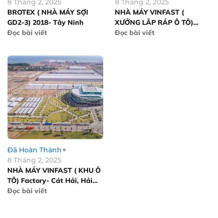
8 Tháng 2, 2025
8 Tháng 2, 2025
BROTEX ( NHÀ MÁY SỢI
NHÀ MÁY VINFAST (
GD2-3) 2018- Tây Ninh
XƯỞNG LĂP RÁP Ô TÔ)
Đọc bài viết
Factory- Cát Hải, Hải Phòng
Đọc bài viết
Đã Hoàn Thành
8 Tháng 2, 2025
NHÀ MÁY VINFAST ( KHU Ô
TÔ) Factory- Cát Hải, Hải
Phòng
Đọc bài viết