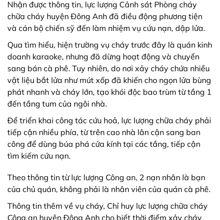
Nhận được thông tin, lực lượng Cảnh sát Phòng cháy
chữa cháy huyện Đông Anh đã điều động phương tiện
và cán bộ chiến sỹ đến làm nhiệm vụ cứu nạn, dập lửa.
Qua tìm hiểu, hiện trường vụ cháy trước đây là quán kinh
doanh karaoke, nhưng đã dừng hoạt động và chuyển
sang bán cà phê. Tuy nhiên, do nơi xảy cháy chứa nhiều
vật liệu bắt lửa như mút xốp đã khiến cho ngọn lửa bùng
phát nhanh và cháy lớn, tạo khói độc bao trùm từ tầng 1
đến tầng tum của ngôi nhà.
Để triển khai công tác cứu hoả, lực lượng chữa cháy phải
tiếp cận nhiều phía, từ trên cao nhà lân cận sang ban
công để dùng búa phá cửa kính tại các tầng, tiếp cận
tìm kiếm cứu nạn.
Theo thông tin từ lực lượng Công an, 2 nạn nhân là bạn
của chủ quán, không phải là nhân viên của quán cà phê.
Thông tin thêm về vụ cháy, Chỉ huy lực lượng chữa cháy
Công an huyện Đông Anh cho biết thời điểm xảy cháy