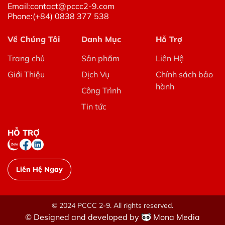
Email:
contact@pccc2-9.com
Phone:
(+84) 0838 377 538
Về Chúng Tôi
Danh Mục
Hỗ Trợ
Trang chủ
Sản phẩm
Liên Hệ
Giới Thiệu
Dịch Vụ
Chính sách bảo
hành
Công Trình
Tin tức
HỖ TRỢ
Liên Hệ Ngay
© 2024 PCCC 2-9. All rights reserved.
© Designed and developed by
Mona Media